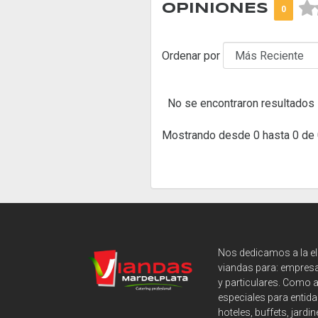



OPINIONES
0
Ordenar por
No se encontraron resultados
Mostrando desde 0 hasta 0 de 
Nos dedicamos a la e
viandas para: empresa
y particulares. Como 
especiales para entida
hoteles, buffets, jardin