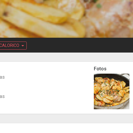
CALORICO
Fotos
das
das