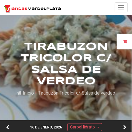
Togg
navig
TIRABUZON
TRICOLOR C/
SALSA DE
VERDEO
Inicio
Tirabuzon Tricolor c/ Salsa de verdeo
CarboHidrato
16 DE ENERO, 2026