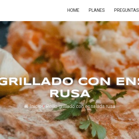
HOME
PLANES
PREGUNTAS
GRILLADO CON E
RUSA
Inicio
Pollo grillado con ensalada rusa