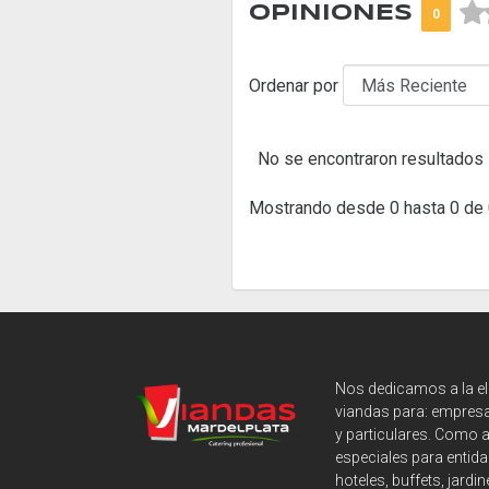



OPINIONES
0
Ordenar por
No se encontraron resultados
Mostrando desde 0 hasta 0 de 
Nos dedicamos a la e
viandas para: empresa
y particulares. Como 
especiales para entida
hoteles, buffets, jardin