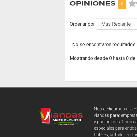



OPINIONES
0
Ordenar por
No se encontraron resultados
Mostrando desde 0 hasta 0 de 
Nos dedicamos a la e
viandas para: empresa
y particulares. Como 
especiales para entida
hoteles, buffets, jardin