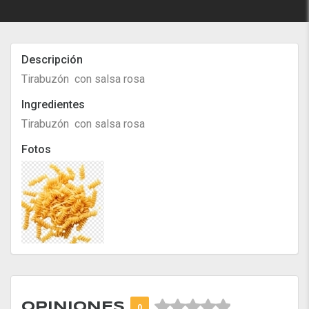
Descripción
Tirabuzón con salsa rosa
Ingredientes
Tirabuzón con salsa rosa
Fotos



OPINIONES
0