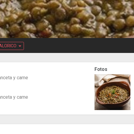
ALORICO
Fotos
anceta y carne
anceta y carne