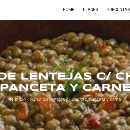
HOME
PLANES
PREGUNTAS
DE LENTEJAS C/ C
PANCETA Y CARN
Inicio
Guiso de lentejas c/ Chorizo, panceta y carne