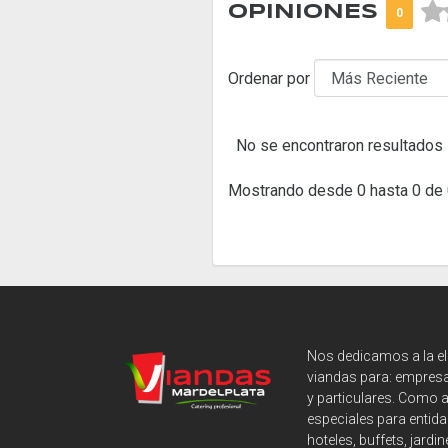



OPINIONES
0
Ordenar por
No se encontraron resultados
Mostrando desde 0 hasta 0 de 
Nos dedicamos a la e
viandas para: empresa
y particulares. Como 
especiales para entida
hoteles, buffets, jardin