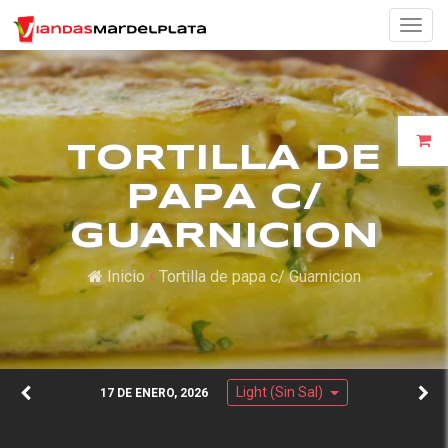
Togg
navig
TORTILLA DE
PAPA C/
GUARNICION
Inicio
Tortilla de papa c/ Guarnicion
Light (Sin Sal)
17 DE ENERO, 2026