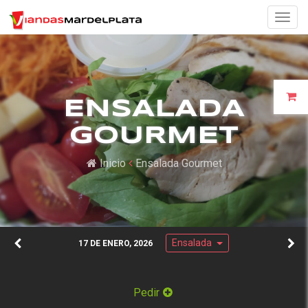
Togg
navig
ENSALADA
GOURMET
Inicio
Ensalada Gourmet
Ensalada
17 DE ENERO, 2026
Pedir