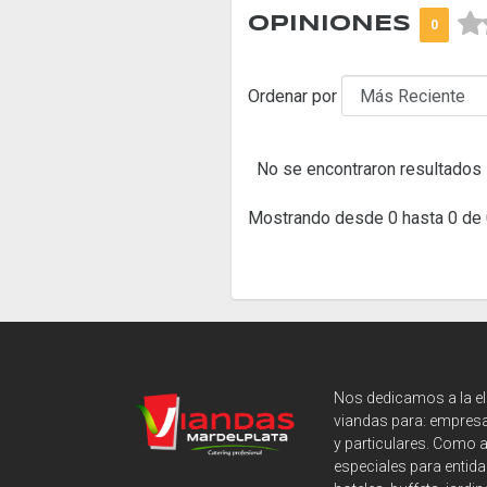



OPINIONES
0
Ordenar por
No se encontraron resultados
Mostrando desde 0 hasta 0 de 
Nos dedicamos a la e
viandas para: empresa
y particulares. Como 
especiales para entida